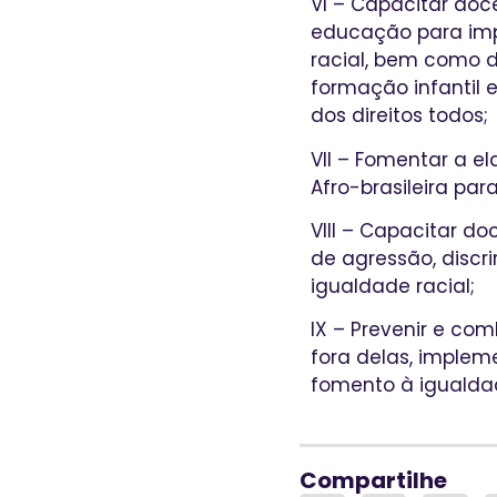
VI – Capacitar do
educação para imp
racial, bem como d
formação infantil 
dos direitos todos;
VII – Fomentar a el
Afro-brasileira par
VIII – Capacitar d
de agressão, discr
igualdade racial;
IX – Prevenir e co
fora delas, imple
fomento à igualdad
Compartilhe