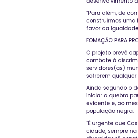
desenvolvimento d
“Para além, de co
construirmos uma 
favor da igualdade 
FOMAÇÃO PARA PRO
O projeto prevê c
combate à discrimi
servidores(as) mu
sofrerem qualquer 
Ainda segundo o do
iniciar a quebra p
evidente e, ao mes
população negra.
“É urgente que Cas
cidade, sempre na 