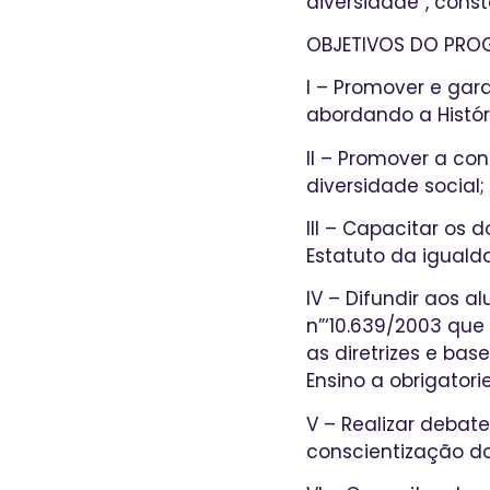
diversidade”, consta
OBJETIVOS DO PRO
I – Promover e gar
abordando a Históri
II – Promover a con
diversidade social;
III – Capacitar os
Estatuto da igualdad
IV – Difundir aos a
n”‘10.639/2003 que
as diretrizes e bas
Ensino a obrigatori
V – Realizar debat
conscientização do