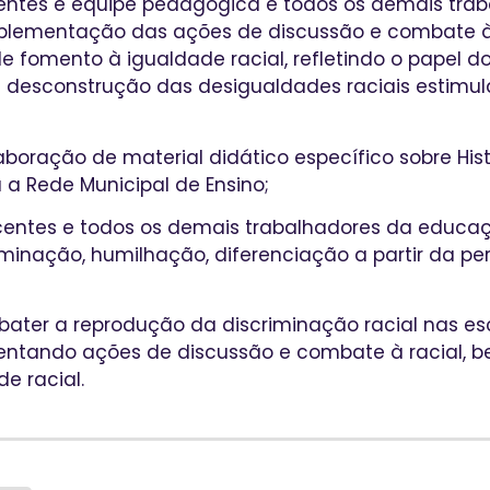
centes e equipe pedagógica e todos os demais tra
lementação das ações de discussão e combate à
e fomento à igualdade racial, refletindo o papel do
e desconstrução das desigualdades raciais estimu
aboração de material didático específico sobre Hist
a a Rede Municipal de Ensino;
ocentes e todos os demais trabalhadores da educaç
iminação, humilhação, diferenciação a partir da pe
mbater a reprodução da discriminação racial nas es
mentando ações de discussão e combate à racial,
e racial.