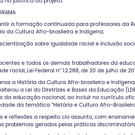
 na justifica do projeto.
GRAMA
antir a formação continuada para professores da R
a da Cultura Afro-brasileira e Indígena;
scientização sobre igualdade racial e inclusão soc
 docentes e todos os demais trabalhadores da educ
e racial, Lei Federal n” 1.2.288, de 20 de julho de 20
lunos a História da Cultura Afro-brasileira e Indígen
 alterou a Lei do Diretrizes e Bases da Educação (L
es da educação nacional, ao incluir no currículo ofi
edade da temática “História e Cultura Afro-Brasileira
es e reflexões a respeito clo assunto, com ensinam
s problemas gerados pelas práticas discriminatóri