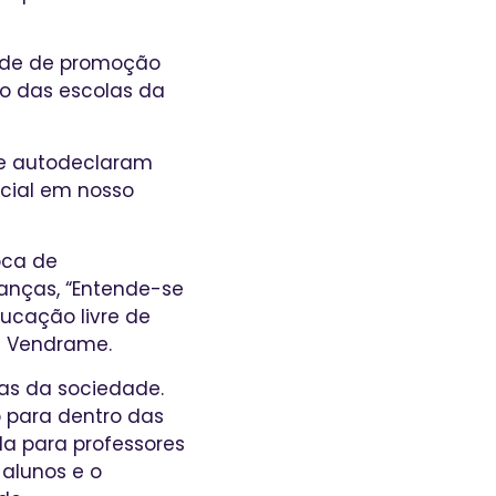
dade de promoção
o das escolas da
se autodeclaram
ocial em nosso
oca de
anças, “Entende-se
ucação livre de
ne Vendrame.
as da sociedade.
o para dentro das
da para professores
 alunos e o