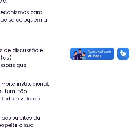
de.
 mecanismos para
que se coloquem a
s de discussão e
s(as)
essoas que
ito institucional,
rutural tão
 toda a vida da
aos sujeitos da
espeite a sua