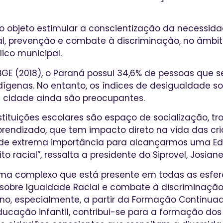
o objeto estimular a conscientização da necessi
l, prevenção e combate à discriminação, no âmbit
lico municipal.
GE (2018), o Paraná possui 34,6% de pessoas que 
ndígenas. No entanto, os índices de desigualdade s
 cidade ainda são preocupantes.
tituições escolares são espaço de socialização, tr
endizado, que tem impacto direto na vida das cri
é de extrema importância para alcançarmos uma Ed
o racial”, ressalta a presidente do Siprovel, Josia
ma complexo que está presente em todas as esfer
 sobre Igualdade Racial e combate à discriminaçã
sino, especialmente, a partir da Formação Continua
ducação infantil, contribui-se para a formação dos