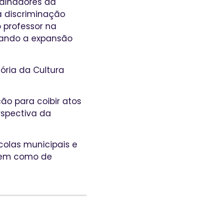
balhadores da
 discriminação
 professor na
lando a expansão
ória da Cultura
ão para coibir atos
rspectiva da
colas municipais e
 bem como de