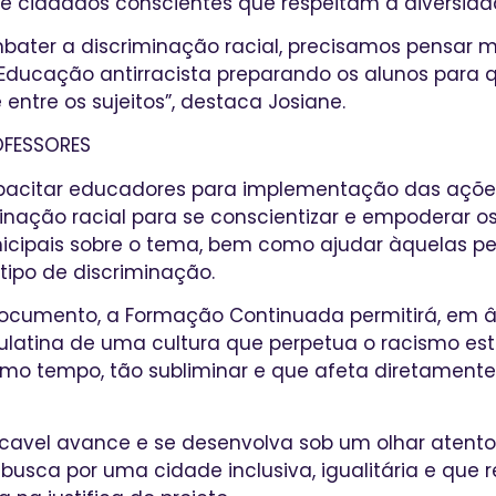
e cidadãos conscientes que respeitam a diversida
mbater a discriminação racial, precisamos pensar
Educação antirracista preparando os alunos para 
entre os sujeitos”, destaca Josiane.
FESSORES
apacitar educadores para implementação das açõe
nação racial para se conscientizar e empoderar o
nicipais sobre o tema, bem como ajudar àquelas p
tipo de discriminação.
cumento, a Formação Continuada permitirá, em âmb
aulatina de uma cultura que perpetua o racismo est
mo tempo, tão subliminar e que afeta diretamente
cavel avance e se desenvolva sob um olhar atento 
busca por uma cidade inclusiva, igualitária e que r