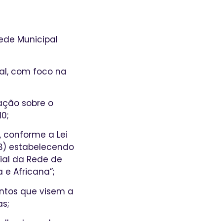
ede Municipal
ial, com foco na
ação sobre o
10;
a, conforme a Lei
DB) estabelecendo
cial da Rede de
 e Africana”;
entos que visem a
as;