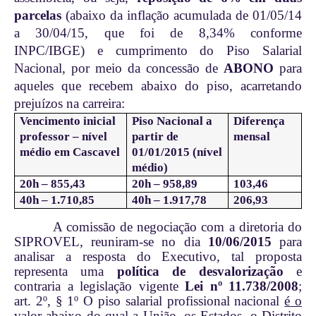
parcelas
(abaixo da inflação acumulada de 01/05/14
a 30/04/15, que foi de 8,34% conforme
INPC/IBGE) e cumprimento do Piso Salarial
Nacional, por meio da concessão de
ABONO
para
aqueles que recebem abaixo do piso, acarretando
prejuízos na carreira:
Vencimento inicial
Piso Nacional a
Diferença
professor – nível
partir de
mensal
médio em Cascavel
01/01/2015 (nível
médio)
20h – 855,43
20h – 958,89
103,46
40h – 1.710,85
40h – 1.917,78
206,93
A comissão de negociação com a diretoria do
SIPROVEL, reuniram-se no dia
10/06/2015
para
analisar a resposta do Executivo, tal proposta
representa uma
política de desvalorização
e
contraria a legislação vigente
Lei nº 11.738/2008
;
art. 2º,
§ 1º O piso salarial profissional nacional
é o
valor abaixo do qual a União, os Estados, o Distrito