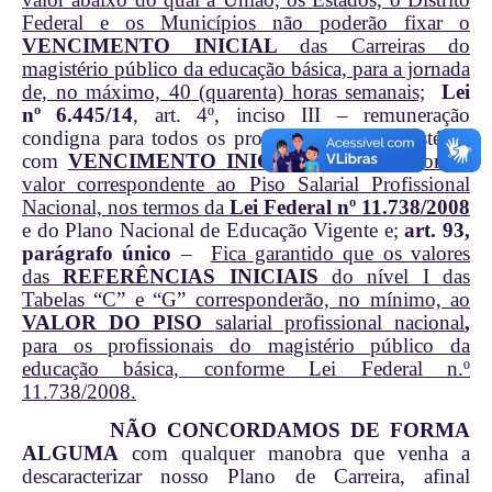
Federal e os Municípios não poderão fixar o
VENCIMENTO INICIAL
das Carreiras do
magistério público da educação básica, para a jornada
de, no máximo, 40 (quarenta) horas semanais;
Lei
nº 6.445/14
, art. 4º, inciso III
– remuneração
condigna para todos os profissionais do magistério,
com
VENCIMENTO INICIAL
nunca inferior ao
valor correspondente ao Piso Salarial Profissional
Nacional, nos termos da
Lei Federal nº 11.738/2008
e do Plano Nacional de Educação Vigente
e;
art. 93,
parágrafo único
–
Fica garantido que os valores
das
REFERÊNCIAS INICIAIS
do nível I das
Tabelas “C” e “G” corresponderão, no mínimo, ao
VALOR DO PISO
salarial profissional nacional
,
para os profissionais do magistério público da
educação básica, conforme Lei Federal n.º
11.738/2008.
NÃO CONCORDAMOS DE FORMA
ALGUMA
com qualquer manobra que venha a
descaracterizar nosso Plano de Carreira, afinal