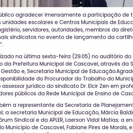
público agradecer imensamente a participação de 
 unidades escolares e Centros Municipais de Educaç
gistério, servidores, autoridades, membros da diret
ais sindicatos no evento de lançamento da cartil
”.
zado na última sexta-feira (29.05) no auditório do
 da Prefeitura Municipal de Cascavel, através da S
 Gestão e, Secretaria Municipal de Educação.Agr
sponibilidade do Procurador do Trabalho do Municí
 assessor jurídico do sindicato Dr. Elcir Zen em profe
dores públicos da Rede Municipal de Ensino de Casc
m a representante da Secretaria de Planejament
hl; a secretaria Municipal de Educação, Márcia Baldi
órum Sindical e da APLER, Laerson Vidal Matias; a 
do Município de Cascavel, Fabiane Pires de Morais, 