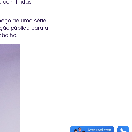
o com lindas
omeço de uma série
ção pública para a
abalho.