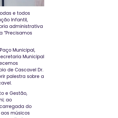
todas e todos
ão Infantil,
oria administrativa
ha “Precisamos
 Paço Municipal,
ecretaria Municipal
adecemos
pio de Cascavel Dr.
rir palestra sobre a
avel.
o e Gestão,
ni; ao
encarregada do
e aos músicos