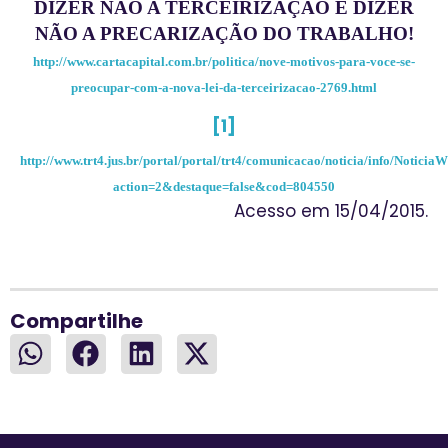
DIZER NÃO A TERCEIRIZAÇÃO É DIZER
NÃO A PRECARIZAÇÃO DO TRABALHO!
http://www.cartacapital.com.br/politica/nove-motivos-para-voce-se-
preocupar-com-a-nova-lei-da-terceirizacao-2769.html
[1]
http://www.trt4.jus.br/portal/portal/trt4/comunicacao/noticia/info/Notici
action=2&destaque=false&cod=804550
Acesso em 15/04/2015.
Compartilhe