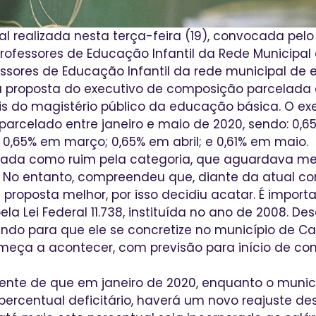
l realizada nesta terça-feira (19), convocada pelo 
rofessores de Educação Infantil da Rede Municipal 
essores de Educação Infantil da rede municipal de 
a proposta do executivo de composição parcelada 
ais do magistério público da educação básica. O ex
arcelado entre janeiro e maio de 2020, sendo: 0,65
, 0,65% em março; 0,65% em abril; e 0,61% em maio.
liada como ruim pela categoria, que aguardava me
. No entanto, compreendeu que, diante da atual con
 proposta melhor, por isso decidiu acatar. É import
pela Lei Federal 11.738, instituída no ano de 2008. D
ndo para que ele se concretize no município de Ca
eça a acontecer, com previsão para início de co
iente de que em janeiro de 2020, enquanto o municíp
rcentual deficitário, haverá um novo reajuste dest