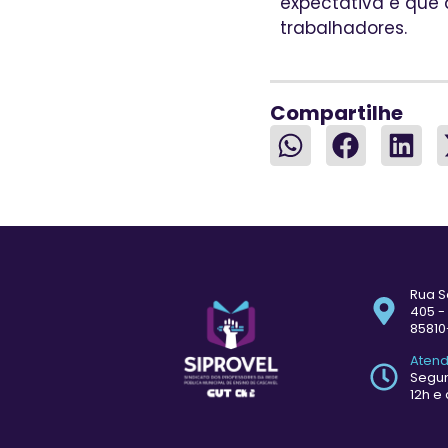
expectativa é que 
trabalhadores.
Compartilhe
Rua S
405 -
85810
Aten
Segun
12h e