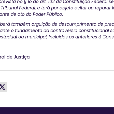
 prevista no § 1o do art. 102 da Constituição Federal s
ribunal Federal, e terá por objeto evitar ou reparar 
ante de ato do Poder Público.
Caberá também arguição de descumprimento de prec
vante o fundamento da controvérsia constitucional so
estadual ou municipal, incluídos os anteriores à Const
nal de Justiça