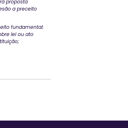
erá proposta
lesão a preceito
eito fundamental:
bre lei ou ato
ituição;