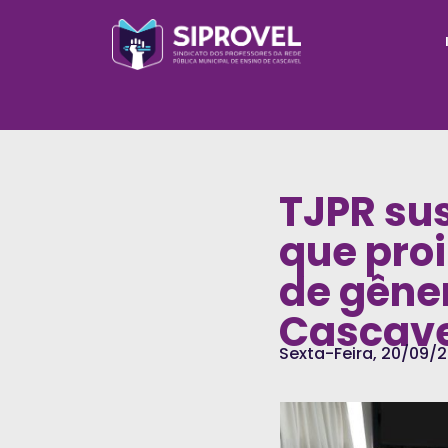
TJPR sus
que pro
de gêne
Cascave
Sexta-Feira, 20/09/2