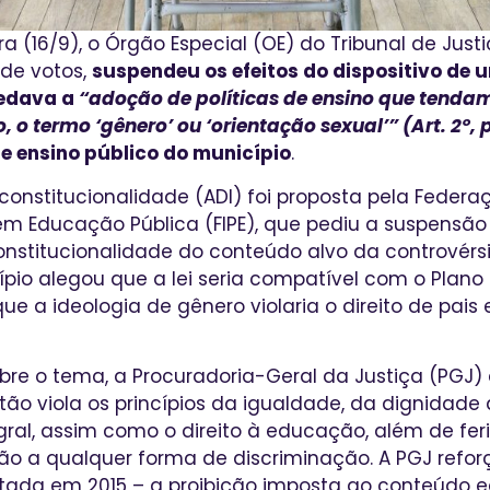
a (16/9), o Órgão Especial (OE) do Tribunal de Just
 de votos,
suspendeu os efeitos do dispositivo de u
vedava a
“adoção de políticas de ensino que tendam
, o termo ‘gênero’ ou ‘orientação sexual’” (Art. 2º, 
e ensino público do município
.
nconstitucionalidade (ADI) foi proposta pela Federa
m Educação Pública (FIPE), que pediu a suspensão 
nstitucionalidade do conteúdo alvo da controvérs
cípio alegou que a lei seria compatível com o Plano
ue a ideologia de gênero violaria o direito de pa
obre o tema, a Procuradoria-Geral da Justiça (PGJ
ão viola os princípios da igualdade, da dignidad
gral, assim como o direito à educação, além de feri
o a qualquer forma de discriminação. A PGJ refor
editada em 2015 – a proibição imposta ao conteúdo 