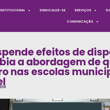
INSTITUCIONAL
SINDICALIZE-SE
SERVIÇOS
D
COMUNICAÇÃO
pende efeitos de disp
ibia a abordagem de 
ro nas escolas munici
l
019