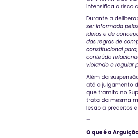
intensifica o risco
Durante a deliber
ser informada pelos
ideias e de concep
das regras de compe
constitucional para
conteúdo relacionad
violando o regular 
Além da suspensão
até o julgamento 
que tramita no Supr
trata da mesma mat
lesão a preceitos 
—
O que é a Arguiçã