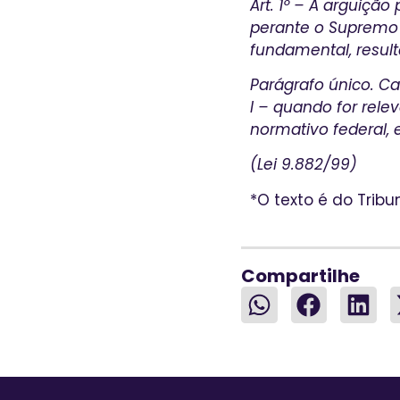
Art. 1º – A arguição
perante o Supremo T
fundamental, result
Parágrafo único. 
I – quando for rele
normativo federal, 
(Lei 9.882/99)
*O texto é do Tribu
Compartilhe