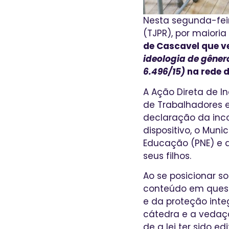
Nesta segunda-feir
(TJPR), por maioria
de Cascavel que 
ideologia de gênero
6.496/15)
na rede d
A Ação Direta de I
de Trabalhadores e
declaração da inco
dispositivo, o Muni
Educação (PNE) e q
seus filhos.
Ao se posicionar s
conteúdo em quest
e da proteção inte
cátedra e a vedaçã
de a lei ter sido 