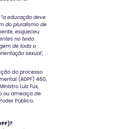
e
“a educação deve
ém do pluralismo de
emente, esqueceu
entes no texto
dagem de todo o
rientação sexual’,
ação do processo
mental (ADPF) 460,
nistro Luiz Fux,
são ou ameaça de
Poder Público.
DPF)?