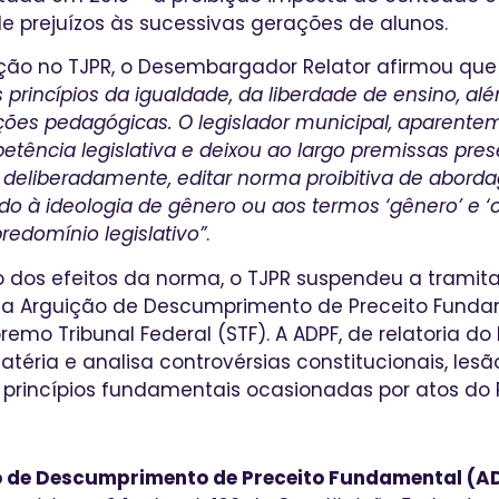
 de prejuízos às sucessivas gerações de alunos.
ação no TJPR, o Desembargador Relator afirmou qu
 princípios da igualdade, da liberdade de ensino, al
ções pedagógicas. O legislador municipal, aparent
tência legislativa e deixou ao largo premissas pres
, deliberadamente, editar norma proibitiva de abor
o à ideologia de gênero ou aos termos ‘gênero’ e ‘o
predomínio legislativo”
.
 dos efeitos da norma, o TJPR suspendeu a tramit
da Arguição de Descumprimento de Preceito Funda
emo Tribunal Federal (STF). A ADPF, de relatoria do Mi
éria e analisa controvérsias constitucionais, le
e princípios fundamentais ocasionadas por atos do 
o de Descumprimento de Preceito Fundamental (A