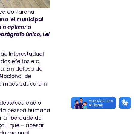
iça do Paraná
ma lei municipal
 a aplicar a
parágrafo único, Lei
ção Interestadual
dos efeitos e a
ia. Em defesa do
 Nacional de
is e mães educarem
) destacou que o
e da pessoa humana
r a liberdade de
çou que – apesar
educacional